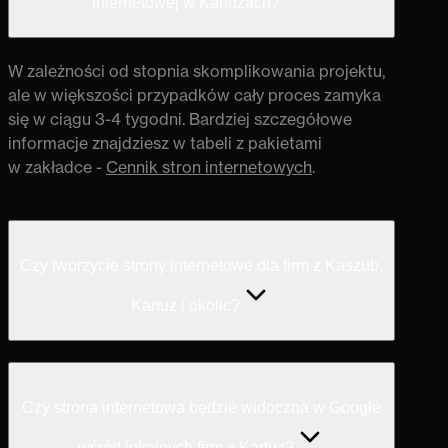
internetowej w Kartuzach?
W zależności od stopnia skomplikowania projektu,
ale w większości przypadków cały proces zamyka
się w ciągu 3-4 tygodni. Bardziej szczegółowe
informacje znajdziesz w tabeli z pakietami
w zakładce -
Cennik stron internetowych
.
Czy tworzycie strony internetowe dla firm z Kaszub,
Kartuz i okolic?
Czy strona internetowa będzie widoczna w Google
wśród lokalnych firm z Kartuz?