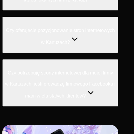
Czy oferujecie pozycjonowanie stron internetowych
w Kartuzach?
Czy potrzebuję strony internetowej dla mojej firmy
w Kartuzach, jeśli prowadzę firmowego Facebooka i
mam wielu stałych klientów?